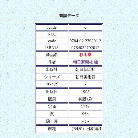
書誌データ
Jcode
c
NDC
n
code
9784-02-270201-2
ISBN13
9784022702012
商品名
杉山寧
作者
朝日新聞社 編
出版社
朝日新聞社
シリーズ
朝日美術館
サイズ
-
出版日
1995
版刷
初版1刷
定価
1748
頁
96p
函：帯
-：-
解題
（B4変）日本編/1