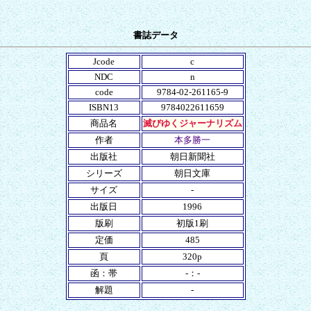
書誌データ
Jcode
c
NDC
n
code
9784-02-261165-9
ISBN13
9784022611659
商品名
滅びゆくジャーナリズム
作者
本多勝一
出版社
朝日新聞社
シリーズ
朝日文庫
サイズ
-
出版日
1996
版刷
初版1刷
定価
485
頁
320p
函：帯
-：-
解題
-