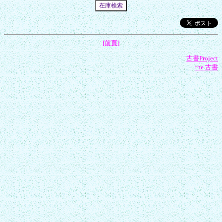
[前頁]
古書Project
the 古書