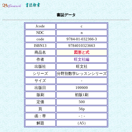
書誌データ
Jcode
c
NDC
n
code
9784-01-032366-3
ISBN13
9784010323663
商品名
図形と式
作者
旺文社編
出版社
旺文社
シリーズ
分野別数学レッスンシリーズ
サイズ
-
出版日
199909
版刷
初版1刷
定価
500
頁
56p
函：帯
-：-
解題
（A5）