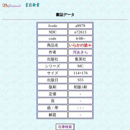
書誌データ
Jcode
a9979
NDC
n72613
code
4-08--
商品名
いらかの波-6-
作者
河あきら
出版社
集英社
シリーズ
MC
サイズ
114×176
出版日
S55
版刷
初版1刷
定価
-
頁
-
函：帯
-：-
解題
-