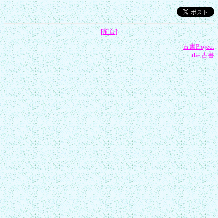
[前頁]
古書Project
the 古書