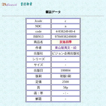
書誌データ
Jcode
c
NDC
n
code
4-938249-80-4
ISBN13
9784938249809
商品名
京洛四季
作者
東山魁夷文・絵
出版社
ビジョン企画出版社
シリーズ
-
サイズ
-
出版日
199804
版刷
初版1刷
定価
2500
頁
58p
函：帯
-：-
解題
-