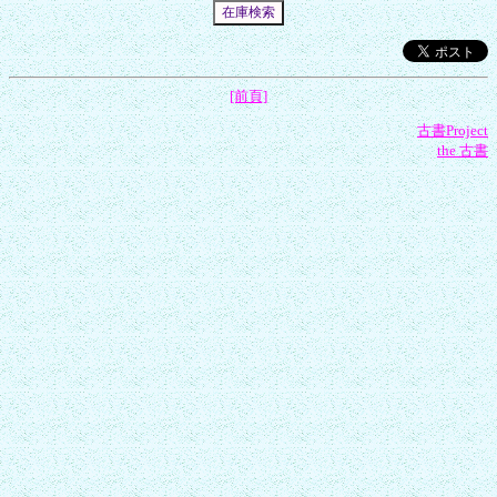
[前頁]
古書Project
the 古書