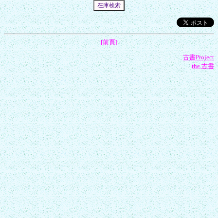
[前頁]
古書Project
the 古書