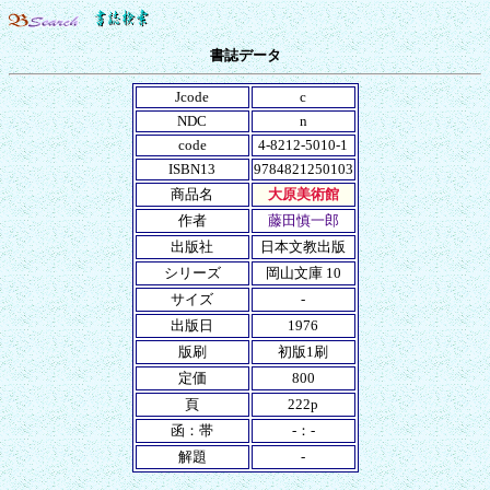
書誌データ
Jcode
c
NDC
n
code
4-8212-5010-1
ISBN13
9784821250103
商品名
大原美術館
作者
藤田慎一郎
出版社
日本文教出版
シリーズ
岡山文庫 10
サイズ
-
出版日
1976
版刷
初版1刷
定価
800
頁
222p
函：帯
-：-
解題
-