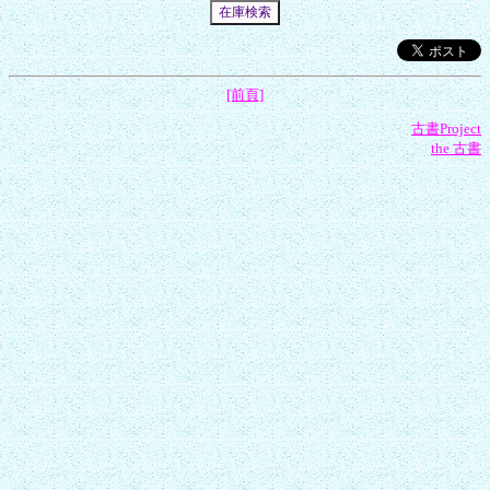
[前頁]
古書Project
the 古書