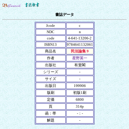
書誌データ
Jcode
c
NDC
n
code
4-641-13206-2
ISBN13
9784641132061
商品名
民法論集 9
作者
星野英一
出版社
有斐閣
シリーズ
-
サイズ
-
出版日
199906
版刷
初版1刷
定価
6800
頁
314p
函：帯
-：-
解題
-