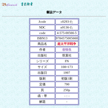
書誌データ
Jcode
c0293-た
NDC
n9136-た
code
4-575-00566-5
ISBN13
9784575005660
商品名
超太平洋戦争
作者
谷恒生
出版社
双葉社
シリーズ
FN
サイズ
108×173
出版日
1997
版刷
初版1刷
定価
790
頁
250p
函：帯
-：-
解題
-