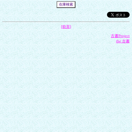
[前頁]
古書Project
the 古書