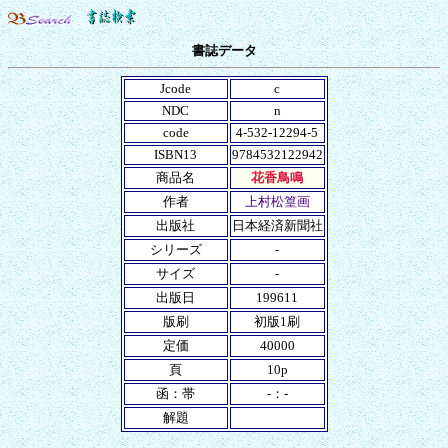
書誌データ
Jcode
c
NDC
n
code
4-532-12294-5
ISBN13
9784532122942
商品名
花香鳥鳴
作者
上村松篁画
出版社
日本経済新聞社
シリーズ
-
サイズ
-
出版日
199611
版刷
初版1刷
定価
40000
頁
10p
函：帯
-：-
解題