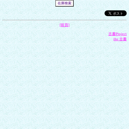
[前頁]
古書Project
the 古書