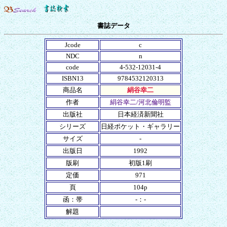
書誌データ
Jcode
c
NDC
n
code
4-532-12031-4
ISBN13
9784532120313
商品名
絹谷幸二
作者
絹谷幸二/河北倫明監
出版社
日本経済新聞社
シリーズ
日経ポケット・ギャラリー
サイズ
-
出版日
1992
版刷
初版1刷
定価
971
頁
104p
函：帯
-：-
解題