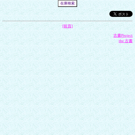
[前頁]
古書Project
the 古書