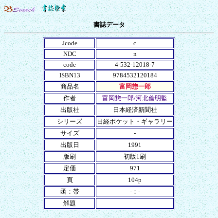
書誌データ
Jcode
c
NDC
n
code
4-532-12018-7
ISBN13
9784532120184
商品名
富岡惣一郎
作者
富岡惣一郎/河北倫明監
出版社
日本経済新聞社
シリーズ
日経ポケット・ギャラリー
サイズ
-
出版日
1991
版刷
初版1刷
定価
971
頁
104p
函：帯
-：-
解題