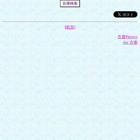
[前頁]
古書Project
the 古書