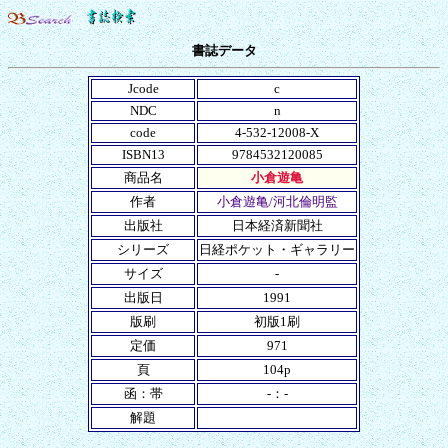
書誌データ
Jcode
c
NDC
n
code
4-532-12008-X
ISBN13
9784532120085
商品名
小倉遊亀
作者
小倉遊亀/河北倫明監
出版社
日本経済新聞社
シリーズ
日経ポケット・ギャラリー
サイズ
-
出版日
1991
版刷
初版1刷
定価
971
頁
104p
函：帯
-：-
解題