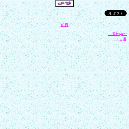
[前頁]
古書Project
the 古書