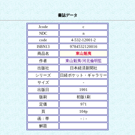
書誌データ
Jcode
c
NDC
n
code
4-532-12001-2
ISBN13
9784532120016
商品名
東山魁夷
作者
東山魁夷/河北倫明監
出版社
日本経済新聞社
シリーズ
日経ポケット・ギャラリー
サイズ
-
出版日
1991
版刷
初版1刷
定価
971
頁
104p
函：帯
-：-
解題