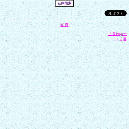
[前頁]
古書Project
the 古書