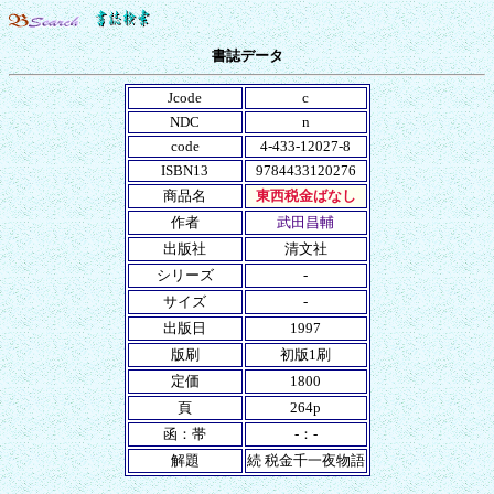
書誌データ
Jcode
c
NDC
n
code
4-433-12027-8
ISBN13
9784433120276
商品名
東西税金ばなし
作者
武田昌輔
出版社
清文社
シリーズ
-
サイズ
-
出版日
1997
版刷
初版1刷
定価
1800
頁
264p
函：帯
-：-
解題
続 税金千一夜物語