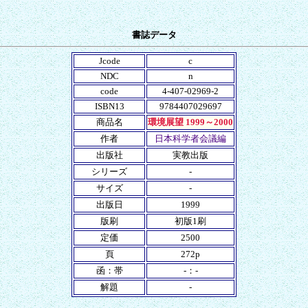
書誌データ
Jcode
c
NDC
n
code
4-407-02969-2
ISBN13
9784407029697
商品名
環境展望 1999～2000
作者
日本科学者会議編
出版社
実教出版
シリーズ
-
サイズ
-
出版日
1999
版刷
初版1刷
定価
2500
頁
272p
函：帯
-：-
解題
-