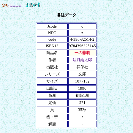
書誌データ
Jcode
c
NDC
n
code
4-396-32514-2
ISBN13
9784396325145
商品名
一の悲劇
作者
法月綸太郎
出版社
祥伝社
シリーズ
文庫
サイズ
107×152
出版日
1996
版刷
初版1刷
定価
571
頁
352p
函：帯
-：-
解題
-