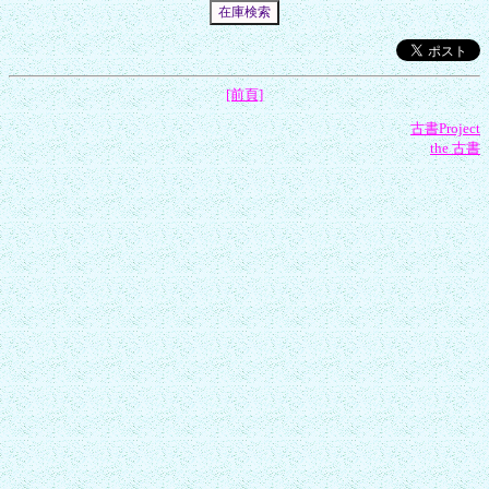
[前頁]
古書Project
the 古書