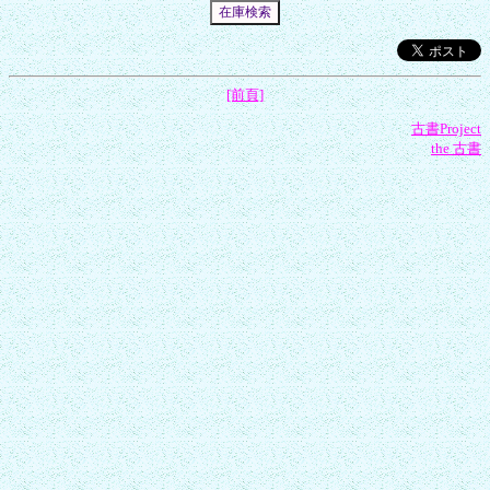
[前頁]
古書Project
the 古書