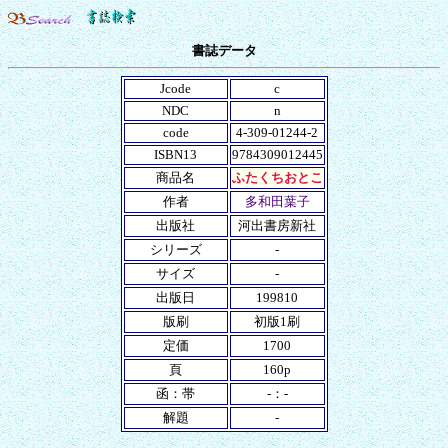
書誌データ
Jcode
c
NDC
n
code
4-309-01244-2
ISBN13
9784309012445
商品名
ふたくちおとこ
作者
多和田葉子
出版社
河出書房新社
シリーズ
-
サイズ
-
出版日
199810
版刷
初版1刷
定価
1700
頁
160p
函：帯
-：-
解題
-