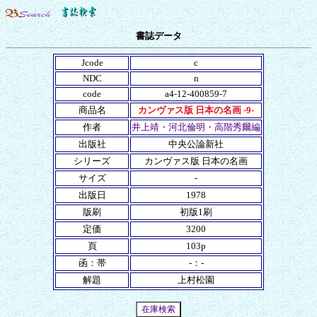
書誌データ
Jcode
c
NDC
n
code
a4-12-400859-7
商品名
カンヴァス版 日本の名画 -9-
作者
井上靖・河北倫明・高階秀爾編
出版社
中央公論新社
シリーズ
カンヴァス版 日本の名画
サイズ
-
出版日
1978
版刷
初版1刷
定価
3200
頁
103p
函：帯
-：-
解題
上村松園