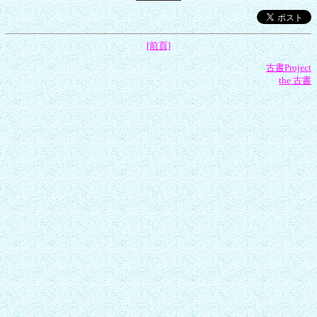
[前頁]
古書Project
the 古書