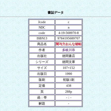
書誌データ
Jcode
c
NDC
n
code
4-19-568970-8
ISBN13
9784195689707
商品名
闇与力おんな秘帖
作者
多岐川恭
出版社
徳間書店
シリーズ
徳間文庫
サイズ
107×152
出版日
1990
版刷
初版1刷
定価
438
頁
288p
函：帯
-：-
解題
-