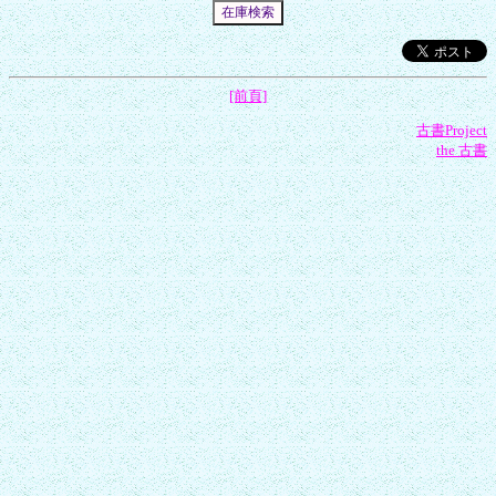
[前頁]
古書Project
the 古書