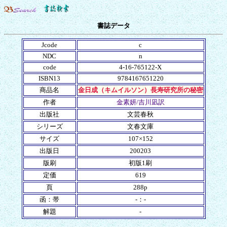
書誌データ
Jcode
c
NDC
n
code
4-16-765122-X
ISBN13
9784167651220
商品名
金日成（キムイルソン）長寿研究所の秘密
作者
金素妍/吉川凪訳
出版社
文芸春秋
シリーズ
文春文庫
サイズ
107×152
出版日
200203
版刷
初版1刷
定価
619
頁
288p
函：帯
-：-
解題
-