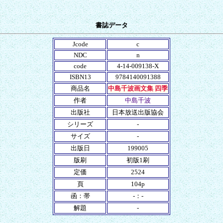
書誌データ
Jcode
c
NDC
n
code
4-14-009138-X
ISBN13
9784140091388
商品名
中島千波画文集 四季
作者
中島千波
出版社
日本放送出版協会
シリーズ
-
サイズ
-
出版日
199005
版刷
初版1刷
定価
2524
頁
104p
函：帯
-：-
解題
-