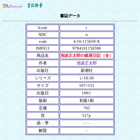
書誌データ
Jcode
c
NDC
n
code
4-10-115659-X
ISBN13
9784101156590
商品名
池波正太郎の銀座日記（全）
作者
池波正太郎
出版社
新潮社
シリーズ
い16-59
サイズ
107×151
出版日
1991/
版刷
初版1刷
定価
705
頁
527p
函：帯
-：-
解題
-