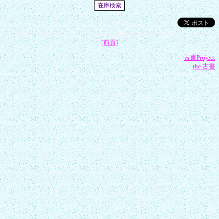
[前頁]
古書Project
the 古書