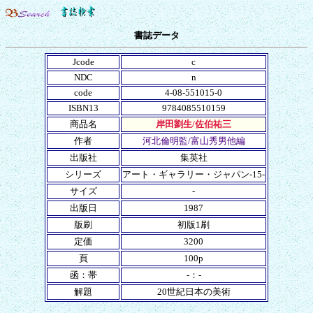
書誌データ
Jcode
c
NDC
n
code
4-08-551015-0
ISBN13
9784085510159
商品名
岸田劉生/佐伯祐三
作者
河北倫明監/富山秀男他編
出版社
集英社
シリーズ
アート・ギャラリー・ジャパン-15-
サイズ
-
出版日
1987
版刷
初版1刷
定価
3200
頁
100p
函：帯
-：-
解題
20世紀日本の美術