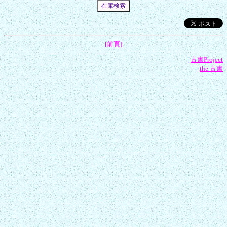
[前頁]
古書Project
the 古書