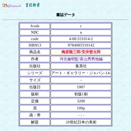
書誌データ
Jcode
c
NDC
n
code
4-08-551014-2
ISBN13
9784085510142
商品名
梅原龍三郎/安井曽太郎
作者
河北倫明監/富山秀男他編
出版社
集英社
シリーズ
アート・ギャラリー・ジャパン-14-
サイズ
-
出版日
1987
版刷
初版1刷
定価
3200
頁
100p
函：帯
-：-
解題
20世紀日本の美術