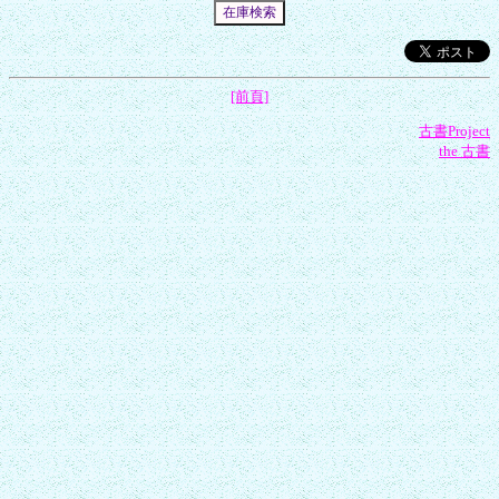
[前頁]
古書Project
the 古書