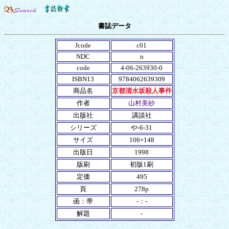
書誌データ
Jcode
c01
NDC
n
code
4-06-263930-0
ISBN13
9784062639309
商品名
京都清水坂殺人事件
作者
山村美紗
出版社
講談社
シリーズ
や-6-31
サイズ
106×148
出版日
1998
版刷
初版1刷
定価
495
頁
278p
函：帯
-：-
解題
-