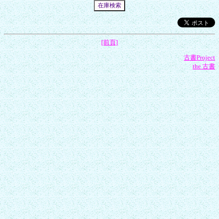
[前頁]
古書Project
the 古書