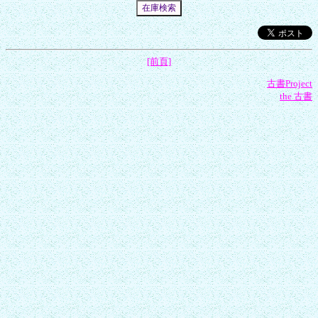
[前頁]
古書Project
the 古書