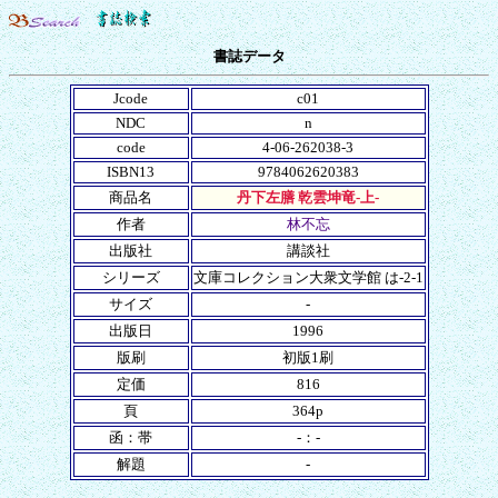
書誌データ
Jcode
c01
NDC
n
code
4-06-262038-3
ISBN13
9784062620383
商品名
丹下左膳 乾雲坤竜-上-
作者
林不忘
出版社
講談社
シリーズ
文庫コレクション大衆文学館 は-2-1
サイズ
-
出版日
1996
版刷
初版1刷
定価
816
頁
364p
函：帯
-：-
解題
-