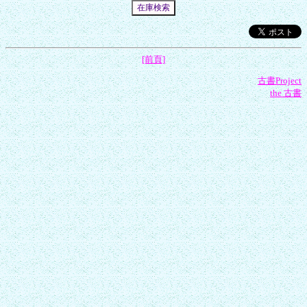
[前頁]
古書Project
the 古書