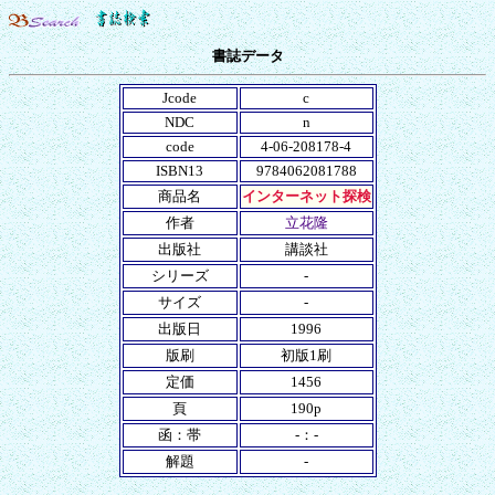
書誌データ
Jcode
c
NDC
n
code
4-06-208178-4
ISBN13
9784062081788
商品名
インターネット探検
作者
立花隆
出版社
講談社
シリーズ
-
サイズ
-
出版日
1996
版刷
初版1刷
定価
1456
頁
190p
函：帯
-：-
解題
-