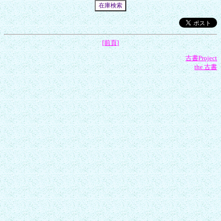
[前頁]
古書Project
the 古書