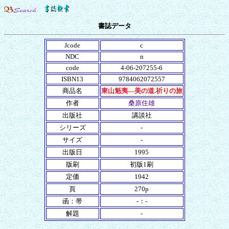
書誌データ
Jcode
c
NDC
n
code
4-06-207255-6
ISBN13
9784062072557
商品名
東山魁夷―美の道.祈りの旅
作者
桑原住雄
出版社
講談社
シリーズ
-
サイズ
-
出版日
1995
版刷
初版1刷
定価
1942
頁
270p
函：帯
-：-
解題
-