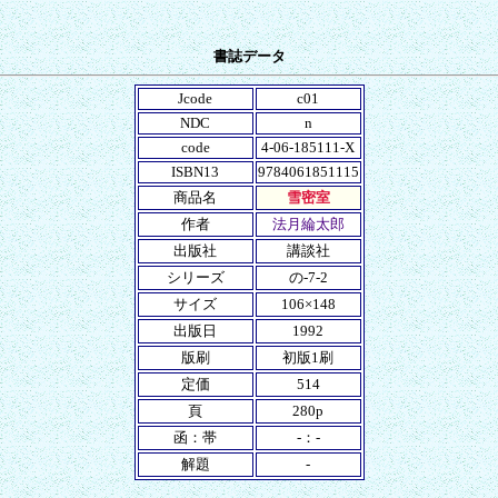
書誌データ
Jcode
c01
NDC
n
code
4-06-185111-X
ISBN13
9784061851115
商品名
雪密室
作者
法月綸太郎
出版社
講談社
シリーズ
の-7-2
サイズ
106×148
出版日
1992
版刷
初版1刷
定価
514
頁
280p
函：帯
-：-
解題
-