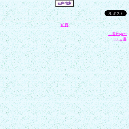
[前頁]
古書Project
the 古書