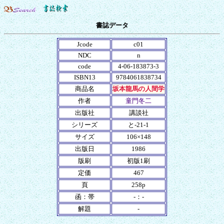
書誌データ
Jcode
c01
NDC
n
code
4-06-183873-3
ISBN13
9784061838734
商品名
坂本龍馬の人間学
作者
童門冬二
出版社
講談社
シリーズ
と-21-1
サイズ
106×148
出版日
1986
版刷
初版1刷
定価
467
頁
258p
函：帯
-：-
解題
-