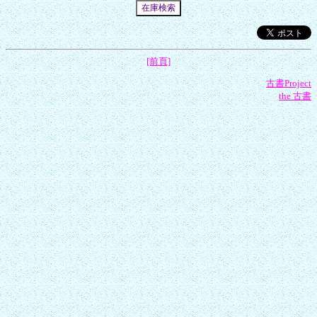
[前頁]
古書Project
the 古書