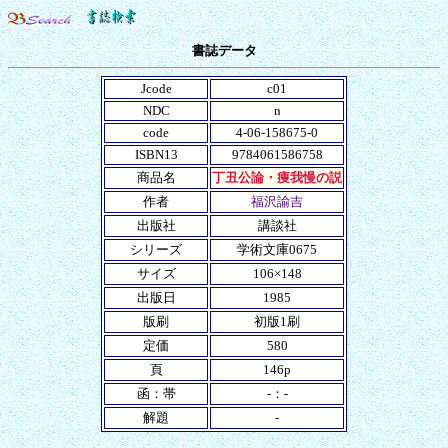
書誌データ
Jcode
c01
NDC
n
code
4-06-158675-0
ISBN13
9784061586758
商品名
丁丑公論・痩我慢の説
作者
福沢諭吉
出版社
講談社
シリーズ
学術文庫0675
サイズ
106×148
出版日
1985
版刷
初版1刷
定価
580
頁
146p
函：帯
-：-
解題
-