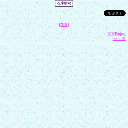
[前頁]
古書Project
the 古書