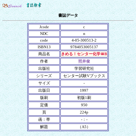
書誌データ
Jcode
c
NDC
n
code
4-05-300513-2
ISBN13
9784053005137
商品名
きめる！センター化学〓B
作者
照井俊
出版社
学習研究社
シリーズ
センター試験Vブックス
サイズ
-
出版日
1997
版刷
初版1刷
定価
950
頁
224p
函：帯
-：-
解題
（A5）