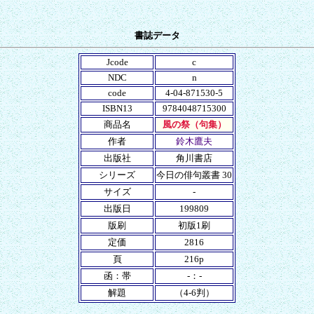
書誌データ
Jcode
c
NDC
n
code
4-04-871530-5
ISBN13
9784048715300
商品名
風の祭（句集）
作者
鈴木鷹夫
出版社
角川書店
シリーズ
今日の俳句叢書 30
サイズ
-
出版日
199809
版刷
初版1刷
定価
2816
頁
216p
函：帯
-：-
解題
（4-6判）