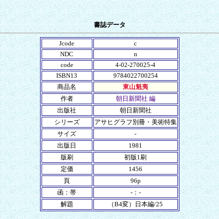
書誌データ
Jcode
c
NDC
n
code
4-02-270025-4
ISBN13
9784022700254
商品名
東山魁夷
作者
朝日新聞社 編
出版社
朝日新聞社
シリーズ
アサヒグラフ別冊・美術特集
サイズ
-
出版日
1981
版刷
初版1刷
定価
1456
頁
96p
函：帯
-：-
解題
（B4変）日本編/25