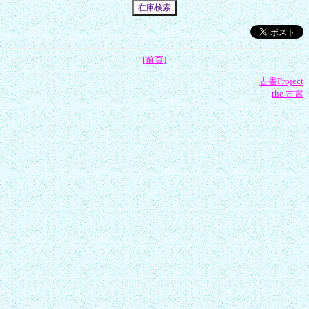
[前頁]
古書Project
the 古書