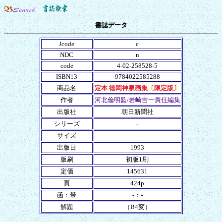
書誌データ
Jcode
c
NDC
n
code
4-02-258528-5
ISBN13
9784022585288
商品名
定本 徳岡神泉画集〔限定版〕
作者
河北倫明監/岩崎吉一責任編集
出版社
朝日新聞社
シリーズ
-
サイズ
-
出版日
1993
版刷
初版1刷
定価
145631
頁
424p
函：帯
-：-
解題
（B4変）