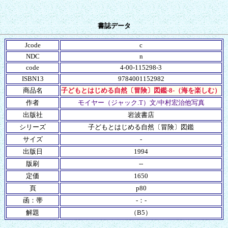
書誌データ
Jcode
c
NDC
n
code
4-00-115298-3
ISBN13
9784001152982
商品名
子どもとはじめる自然〔冒険〕図鑑-8-（海を楽しむ）
作者
モイヤー（ジャック.T）文/中村宏治他写真
出版社
岩波書店
シリーズ
子どもとはじめる自然〔冒険〕図鑑
サイズ
-
出版日
1994
版刷
--
定価
1650
頁
p80
函：帯
-：-
解題
（B5）